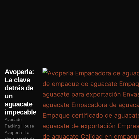
Avoperla:
La clave
detrás de
un
aguacate
impecable
Avocado
Packing House
Avoperla: La