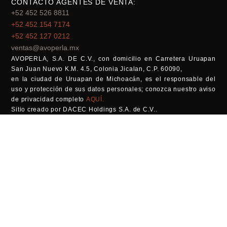
CONTACTO AGENTES DE VENTA:
+52 452 526 8811
+52 452 154 7174
+52 452 127 0212
ventas@avoperla.mx
AVOPERLA, S.A. DE C.V., con domicilio en Carretera Uruapan
San Juan Nuevo K.M. 4.5, Colonia Jicalan, C.P. 60090,
en la ciudad de Uruapan de Michoacán, es el responsable del
uso y protección de sus datos personales; conozca nuestro aviso
de privacidad completo
AQUÍ.
Sitio creado por DACEC Holdings S.A. de C.V..